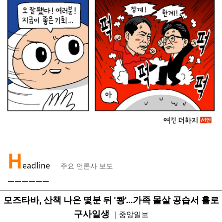
H
eadline
주요 언론사 보도
￣￣￣￣
￣￣
모즈타바, 산책 나온 몇분 뒤 '쾅'…가족 몰살 공습서 홀로
구사일생
｜중앙일보