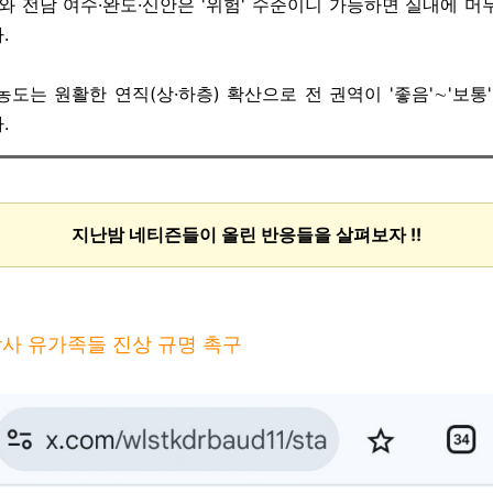
주와 전남 여수·완도·신안은 '위험' 수준이니 가능하면 실내에 머
.
도는 원활한 연직(상·하층) 확산으로 전 권역이 '좋음'∼'보통
.
지난밤 네티즌들이 올린 반응들을 살펴보자 !!
사 유가족들 진상 규명 촉구