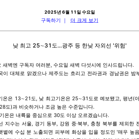
2025년 6월 11일 수요일
구독하기
｜
더 크게 보기
낮 최고 25∼31도…광주 등 한낮 자외선 '위험'
 새벽엔 구독자 여러분, 수요일 새벽 다섯시에 인사드립니다.
국이 대체로 맑겠으나 제주도는 흐리고 전라권과 경남권은 밤
온은 13∼21도, 낮 최고기온은 25∼31도로 예보됐고, 평년(아
∼28도)과 비슷하거나 조금 높은 수준입니다.
 기온은 내륙을 중심으로 30도 이상 오르겠습니다.
 지수는 서울, 경기 동부, 강원 중·북부, 충청 북부를 제외한
햇볕에 수십 분 노출되면 피부에 화상을 입을 정도인 '매우 높음